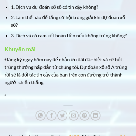
1. Dịch vụ dự đoán xổ số có tin cậy không?
2. Làm thế nào để tăng cơ hội trúng giải khi dự đoán xổ
số?
3. Dịch vụ có cam kết hoàn tiền nếu không trúng không?
Khuyến mãi
Đăng ký ngay hôm nay để nhận ưu đãi đặc biệt và cơ hội
trúng thưởng hấp dẫn từ chúng tôi. Dự đoán xổ số A trúng
rồi sẽ là đối tác tin cậy của bạn trên con đường trở thành
người chiến thắng.
“`