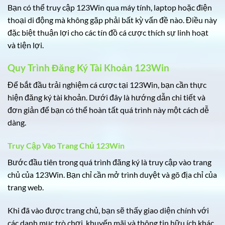
Bạn có thể truy cập 123Win qua máy tính, laptop hoặc điện
thoại di động mà không gặp phải bất kỳ vấn đề nào. Điều này
đặc biệt thuận lợi cho các tín đồ cá cược thích sự linh hoạt
và tiện lợi.
Quy Trình Đăng Ký Tài Khoản 123Win
Để bắt đầu trải nghiệm cá cược tại 123Win, bạn cần thực
hiện đăng ký tài khoản. Dưới đây là hướng dẫn chi tiết và
đơn giản để bạn có thể hoàn tất quá trình này một cách dễ
dàng.
Truy Cập Vào Trang Chủ 123Win
Bước đầu tiên trong quá trình đăng ký là truy cập vào trang
chủ của 123Win. Bạn chỉ cần mở trình duyệt và gõ địa chỉ của
trang web.
Khi đã vào được trang chủ, bạn sẽ thấy giao diện chính với
các danh mục trò chơi, khuyến mãi và thông tin hữu ích khác.