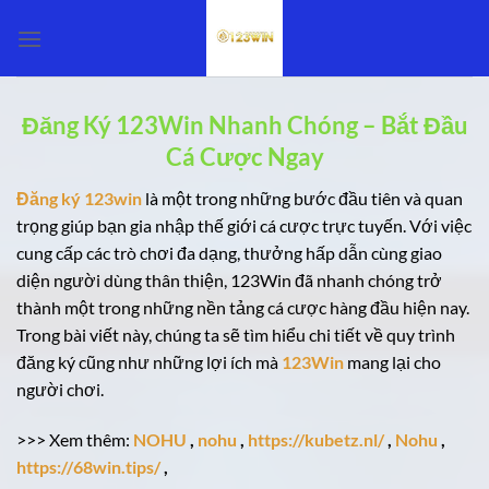
Chuyển
đến
nội
dung
Đăng Ký 123Win Nhanh Chóng – Bắt Đầu
Cá Cược Ngay
Đăng ký 123win
là một trong những bước đầu tiên và quan
trọng giúp bạn gia nhập thế giới cá cược trực tuyến. Với việc
cung cấp các trò chơi đa dạng, thưởng hấp dẫn cùng giao
diện người dùng thân thiện, 123Win đã nhanh chóng trở
thành một trong những nền tảng cá cược hàng đầu hiện nay.
Trong bài viết này, chúng ta sẽ tìm hiểu chi tiết về quy trình
đăng ký cũng như những lợi ích mà
123Win
mang lại cho
người chơi.
>>> Xem thêm:
NOHU
,
nohu
,
https://kubetz.nl/
,
Nohu
,
https://68win.tips/
,