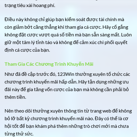
trạng tiêu xài hoang phí.
Điều này không chỉ giúp bạn kiểm soát được tài chính mà
còn giảm bớt căng thẳng khi tham gia cá cược. Hãy cố gắng
không đặt cược vượt quá số tiền mà bạn sẵn sàng mất. Luôn
giữ một tâm lý tỉnh táo và không để cảm xúc chi phối quyết
định cá cược của bạn.
Tham Gia Các Chương Trình Khuyến Mãi
Như đã đề cập trước đó, 123Win thường xuyên tổ chức các
chương trình khuyến mãi hấp dẫn. Hãy tận dụng những ưu
đãi này để gia tăng vốn cược của bạn mà không cần phải bỏ
thêm tiền.
Nên theo dõi thường xuyên thông tin từ trang web để không
bỏ lỡ bất kỳ chương trình khuyến mãi nào. Đây có thể là cơ
hội tốt để bạn khám phá thêm những trò chơi mới mà chưa
từng thử sức.