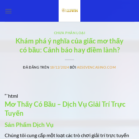
Chuyển
đến
nội
dung
CHƯA PHÂN LOẠI
Khám phá ý nghĩa của giấc mơ thấy
có bầu: Cảnh báo hay điềm lành?
ĐÃ ĐĂNG TRÊN
18/12/2024
BỞI
AESEVENCASINO.COM
“`html
Mơ Thấy Có Bầu – Dịch Vụ Giải Trí Trực
Tuyến
Sản Phẩm Dịch Vụ
Chúng tôi cung cấp một loạt các trò chơi giải trí trực tuyến