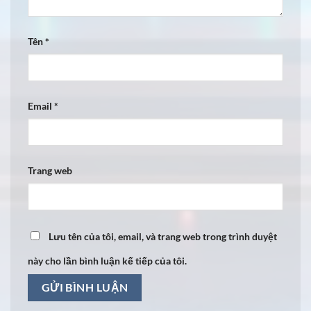
Tên
*
Email
*
Trang web
Lưu tên của tôi, email, và trang web trong trình duyệt
này cho lần bình luận kế tiếp của tôi.