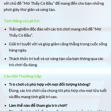
với chủ đề “Mơ Thấy Có Bầu” để mang đến cho bạn những
phút giây thư giãn và sáng tạo.
Tính Năng và Lợi Ích
Trải nghiệm độc đáo với các trò chơi mang chủ đề “Mơ
Thấy Có Bầu”.
Giải trí tuyệt vời và giúp giảm căng thẳng trong cuộc sống
hàng ngày.
Thách thức trí tuệ và sự sáng tạo của bạn thông qua các
trò chơi đa dạng.
Câu Hỏi Thường Gặp
Trò chơi có phù hợp với mọi đối tượng không?
Đúng, các trò chơi của chúng tôi phù hợp cho mọi lứa tuổi
và đều mang tính giải trí cao.
Làm thế nào để tham gia trò chơi?