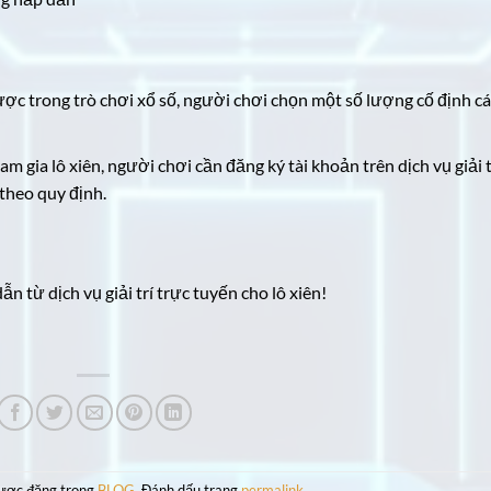
cược trong trò chơi xổ số, người chơi chọn một số lượng cố định cá
m gia lô xiên, người chơi cần đăng ký tài khoản trên dịch vụ giải t
 theo quy định.
 từ dịch vụ giải trí trực tuyến cho lô xiên!
ược đăng trong
BLOG
. Đánh dấu trang
permalink
.