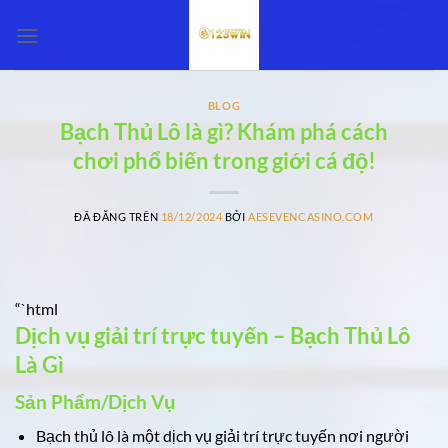
Chuyển
đến
nội
dung
BLOG
Bạch Thủ Lô là gì? Khám phá cách
chơi phổ biến trong giới cá độ!
ĐÃ ĐĂNG TRÊN
18/12/2024
BỞI
AESEVENCASINO.COM
“`html
Dịch vụ giải trí trực tuyến – Bạch Thủ Lô
Là Gì
Sản Phẩm/Dịch Vụ
Bạch thủ lô là một dịch vụ giải trí trực tuyến nơi người