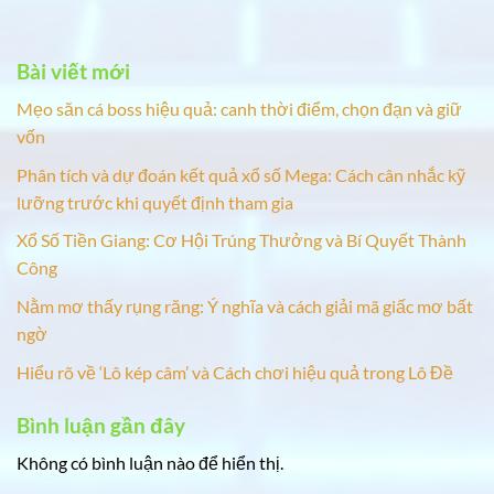
Bài viết mới
Mẹo săn cá boss hiệu quả: canh thời điểm, chọn đạn và giữ
vốn
Phân tích và dự đoán kết quả xổ số Mega: Cách cân nhắc kỹ
lưỡng trước khi quyết định tham gia
Xổ Số Tiền Giang: Cơ Hội Trúng Thưởng và Bí Quyết Thành
Công
Nằm mơ thấy rụng răng: Ý nghĩa và cách giải mã giấc mơ bất
ngờ
Hiểu rõ về ‘Lô kép câm’ và Cách chơi hiệu quả trong Lô Đề
Bình luận gần đây
Không có bình luận nào để hiển thị.