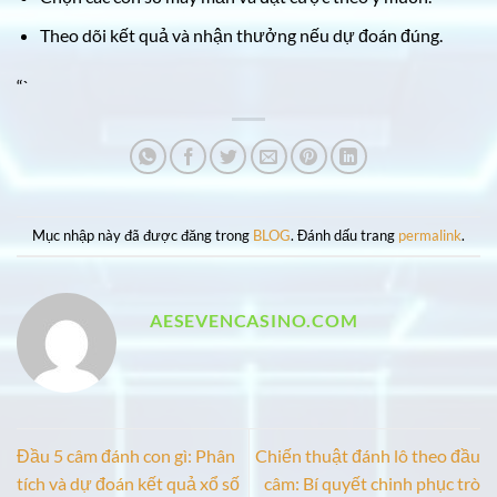
Theo dõi kết quả và nhận thưởng nếu dự đoán đúng.
“`
Mục nhập này đã được đăng trong
BLOG
. Đánh dấu trang
permalink
.
AESEVENCASINO.COM
Đầu 5 câm đánh con gì: Phân
Chiến thuật đánh lô theo đầu
tích và dự đoán kết quả xổ số
câm: Bí quyết chinh phục trò